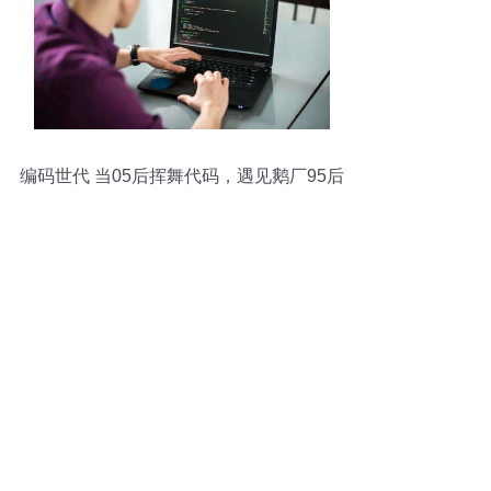
编码世代 当05后挥舞代码，遇见鹅厂95后
的涟漪